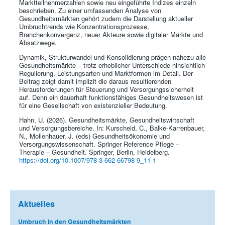
Marktteilnehmerzahlen sowie neu eingeführte Indizes einzeln
beschrieben. Zu einer umfassenden Analyse von
Gesundheitsmärkten gehört zudem die Darstellung aktueller
Umbruchtrends wie Konzentrationsprozesse,
Branchenkonvergenz, neuer Akteure sowie digitaler Märkte und
Absatzwege.
Dynamik, Strukturwandel und Konsolidierung prägen nahezu alle
Gesundheitsmärkte – trotz erheblicher Unterschiede hinsichtlich
Regulierung, Leistungsarten und Marktformen im Detail. Der
Beitrag zeigt damit implizit die daraus resultierenden
Herausforderungen für Steuerung und Versorgungssicherheit
auf. Denn ein dauerhaft funktionsfähiges Gesundheitswesen ist
für eine Gesellschaft von existenzieller Bedeutung.
Hahn, U. (2026). Gesundheitsmärkte, Gesundheitswirtschaft
und Versorgungsbereiche. In: Kurscheid, C., Balke-Karrenbauer,
N., Mollenhauer, J. (eds) Gesundheitsökonomie und
Versorgungswissenschaft. Springer Reference Pflege –
Therapie – Gesundheit. Springer, Berlin, Heidelberg.
https://doi.org/10.1007/978-3-662-66798-9_11-1
Aktuelles
Umbruch in den Gesundheitsmärkten